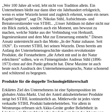
„Wer 100 Jahre alt wird, lebt nicht von Tradition allein. Ein
Unternehmen bleibt nur dann über ein Jahrhundert erfolgreich,
wenn es seine Wurzeln kennt und zugleich erkennt, wann ein neues
Kapitel beginnt”, sagt Dr. Nikolas Stihl, Aufsichtsrats- und
Beiratsvorsitzender von STIHL. „Unser Jubiläum ist daher nicht nur
ein Blick zurück, sondern auch ein Moment, uns bewusst zu
machen, welche Stärke aus der Verbindung von Herkunft,
Ingenieurskunst und dem Mut zur Erneuerung entsteht.” Diesen
Ansatz unterstreicht auch das Motto „In der Natur zuhause. Seit
1926”. Es verortet STIHL bei seinen Wurzeln. Denn bereits am
Anfang der Unternehmensgeschichte standen revolutionäre
Produkte, die Forstarbeitern „die Arbeit mit und in der Natur
erleichtern” sollten, wie es Firmengründer Andreas Stihl (1896-
1973) einst auf den Punkt gebracht hat. Diese Maxime ist auch
heute noch Ausdruck des Unternehmensanspruchs, Natur schonend
und schützend zu begegnen.
Produkte für die doppelte Technologieführerschaft
Erklärtes Ziel des Unternehmens ist eine Spitzenposition im
globalen Akku-Markt. Und der Anteil akkubetriebener Produkte
steigt bei STIHL kontinuierlich an. Mittlerweile ist jedes vierte
verkaufte STIHL Produkt batteriebetrieben. Vor allem in
Westeuropa erfreuen sich Akku-Geräte großer Beliebtheit: in