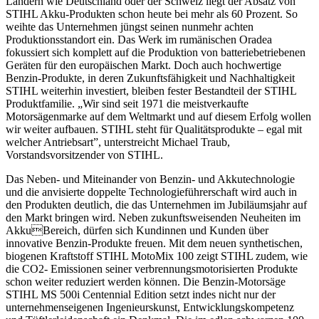
Ländern wie Deutschland oder der Schweiz liegt der Absatz von
STIHL Akku-Produkten schon heute bei mehr als 60 Prozent. So
weihte das Unternehmen jüngst seinen nunmehr achten
Produktionsstandort ein. Das Werk im rumänischen Oradea
fokussiert sich komplett auf die Produktion von batteriebetriebenen
Geräten für den europäischen Markt. Doch auch hochwertige
Benzin-Produkte, in deren Zukunftsfähigkeit und Nachhaltigkeit
STIHL weiterhin investiert, bleiben fester Bestandteil der STIHL
Produktfamilie. „Wir sind seit 1971 die meistverkaufte
Motorsägenmarke auf dem Weltmarkt und auf diesem Erfolg wollen
wir weiter aufbauen. STIHL steht für Qualitätsprodukte – egal mit
welcher Antriebsart”, unterstreicht Michael Traub,
Vorstandsvorsitzender von STIHL.
Das Neben- und Miteinander von Benzin- und Akkutechnologie
und die anvisierte doppelte Technologieführerschaft wird auch in
den Produkten deutlich, die das Unternehmen im Jubiläumsjahr auf
den Markt bringen wird. Neben zukunftsweisenden Neuheiten im
AkkuBereich, dürfen sich Kundinnen und Kunden über
innovative Benzin-Produkte freuen. Mit dem neuen synthetischen,
biogenen Kraftstoff STIHL MotoMix 100 zeigt STIHL zudem, wie
die CO2- Emissionen seiner verbrennungsmotorisierten Produkte
schon weiter reduziert werden können. Die Benzin-Motorsäge
STIHL MS 500i Centennial Edition setzt indes nicht nur der
unternehmenseigenen Ingenieurskunst, Entwicklungskompetenz