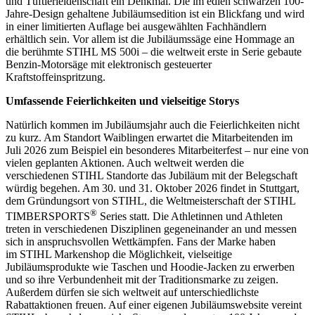
und Tüftlerleidenschaft ein Denkmal. Die im edlen schwarzen 100-
Jahre-Design gehaltene Jubiläumsedition ist ein Blickfang und wird
in einer limitierten Auflage bei ausgewählten Fachhändlern
erhältlich sein. Vor allem ist die Jubiläumssäge eine Hommage an
die berühmte STIHL MS 500i – die weltweit erste in Serie gebaute
Benzin-Motorsäge mit elektronisch gesteuerter
Kraftstoffeinspritzung.
Umfassende Feierlichkeiten und vielseitige Storys
Natürlich kommen im Jubiläumsjahr auch die Feierlichkeiten nicht
zu kurz. Am Standort Waiblingen erwartet die Mitarbeitenden im
Juli 2026 zum Beispiel ein besonderes Mitarbeiterfest – nur eine von
vielen geplanten Aktionen. Auch weltweit werden die
verschiedenen STIHL Standorte das Jubiläum mit der Belegschaft
würdig begehen. Am 30. und 31. Oktober 2026 findet in Stuttgart,
dem Gründungsort von STIHL, die Weltmeisterschaft der STIHL
®
TIMBERSPORTS
Series statt. Die Athletinnen und Athleten
treten in verschiedenen Disziplinen gegeneinander an und messen
sich in anspruchsvollen Wettkämpfen. Fans der Marke haben
im STIHL Markenshop die Möglichkeit, vielseitige
Jubiläumsprodukte wie Taschen und Hoodie-Jacken zu erwerben
und so ihre Verbundenheit mit der Traditionsmarke zu zeigen.
Außerdem dürfen sie sich weltweit auf unterschiedlichste
Rabattaktionen freuen. Auf einer eigenen Jubiläumswebsite vereint