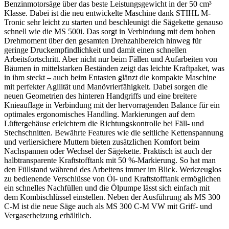
Benzinmotorsäge über das beste Leistungsgewicht in der 50 cm³
Klasse. Dabei ist die neu entwickelte Maschine dank STIHL M-
Tronic sehr leicht zu starten und beschleunigt die Sägekette genauso
schnell wie die MS 500i. Das sorgt in Verbindung mit dem hohen
Drehmoment über den gesamten Drehzahlbereich hinweg für
geringe Druckempfindlichkeit und damit einen schnellen
Arbeitsfortschritt. Aber nicht nur beim Fällen und Aufarbeiten von
Bäumen in mittelstarken Beständen zeigt das leichte Kraftpaket, was
in ihm steckt – auch beim Entasten glänzt die kompakte Maschine
mit perfekter Agilität und Manövrierfähigkeit. Dabei sorgen die
neuen Geometrien des hinteren Handgriffs und eine breitere
Knieauflage in Verbindung mit der hervorragenden Balance für ein
optimales ergonomisches Handling. Markierungen auf dem
Lüftergehäuse erleichtern die Richtungskontrolle bei Fäll- und
Stechschnitten. Bewährte Features wie die seitliche Kettenspannung
und verliersichere Muttern bieten zusätzlichen Komfort beim
Nachspannen oder Wechsel der Sägekette. Praktisch ist auch der
halbtransparente Kraftstofftank mit 50 %-Markierung. So hat man
den Füllstand während des Arbeitens immer im Blick. Werkzeuglos
zu bedienende Verschlüsse von Öl- und Kraftstofftank ermöglichen
ein schnelles Nachfüllen und die Ölpumpe lässt sich einfach mit
dem Kombischlüssel einstellen. Neben der Ausführung als MS 300
C-M ist die neue Säge auch als MS 300 C-M VW mit Griff- und
Vergaserheizung erhältlich.